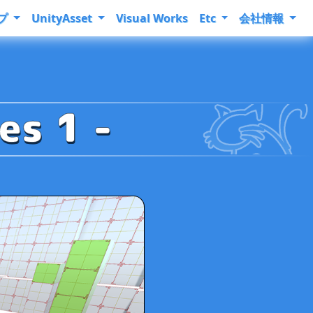
プ
UnityAsset
Visual Works
Etc
会社情報
es 1 -