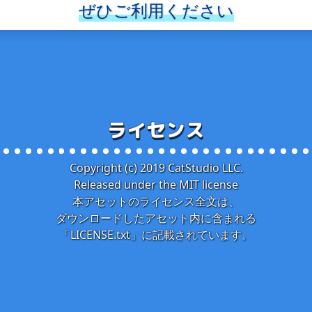
ぜひご利用ください
ライセンス
Copyright (c) 2019 CatStudio LLC.
Released under the MIT license
本アセットのライセンス全文は、
ダウンロードしたアセット内に含まれる
「LICENSE.txt」に記載されています。