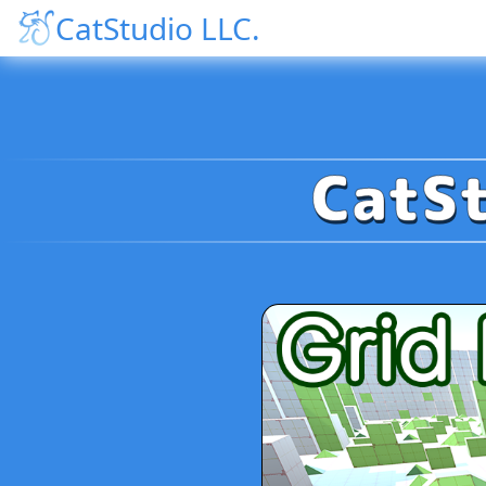
CatStudio LLC.
CatS