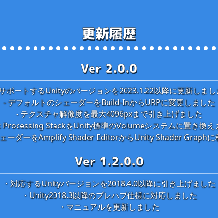
更新履歴
Ver 2.0.0
- サポートするUnityのバージョンを2023.1.22以降に更新しまし
- デフォルトのシェーダーをBuild-InからURPに変更しました
- テクスチャ解像度を最大4096pxまで引き上げました
ost Processing StackをUnity標準のVolumeシステムに置き換
ーダーをAmplify Shader EditorからUnity Shader Gra
Ver 1.2.0.0
・対応するUnityバージョンを2018.4.0以降に引き上げました
・Unity2018.3以降のプレハブ仕様に対応しました
・マニュアルを更新しました