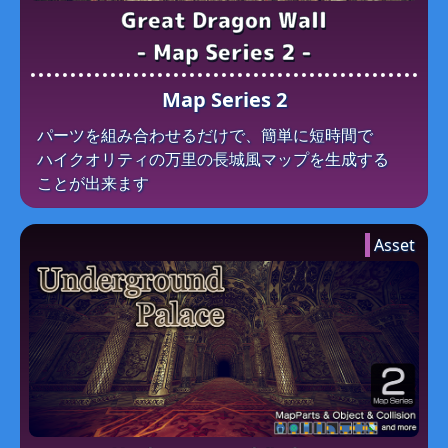
Great Dragon Wall
- Map Series 2 -
Map Series 2
パーツを​組み合わせるだけで、​簡単に​短時間で​
ハイクオリティの​万里の​長城風マップを​生成する​
ことが​出来ます
Asset