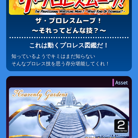
ザ・プロレスムーブ！
～それって​どんな​技？​～
これは動くプロレス図鑑だ！
知っているようで​キミは​まだ​知らない
そんな​プロレス技を​思う​存分​堪能してくれ！
Asset