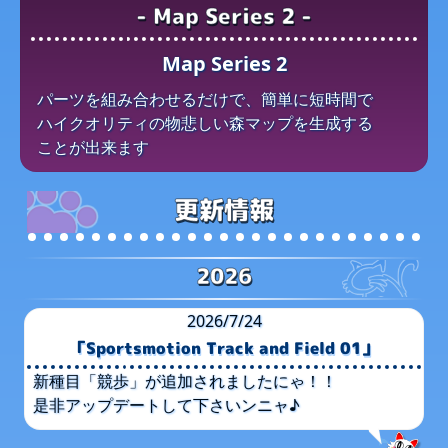
- Map Series 2 -
Map Series 2
パーツを​組み合わせるだけで、​簡単に​短時間で​
ハイクオリティの​物悲しい​森マップを​生成する​
ことが​出来ます
更新情報
2026
2026/7/24
「Sportsmotion Track and Field 01」
新種目​「競歩」が​追加されましたに​ゃ！！
是非アップデートして​下さいンニャ♪