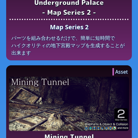
Underground Palace
- Map Series 2 -
Map Series 2
パーツを​組み合わせるだけで、​簡単に​短時間で​
ハイクオリティの​地下宮殿マップを​生成する​ことが​
出来ます
Asset
Mining Tunnel