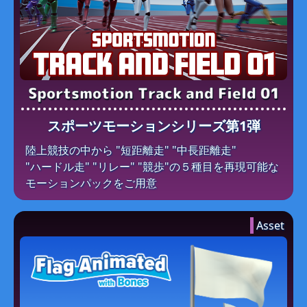
Sportsmotion Track and Field 01
スポーツモーションシリーズ第1弾
陸上競技の​中から​ "短距離走" "中長距離走"
"ハードル走" "リレー" "競歩"の​５種目を​再現可能な​
モーションパックを​ご用意
Asset