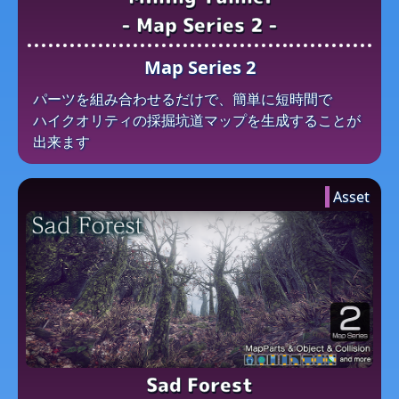
- Map Series 2 -
Map Series 2
パーツを​組み合わせるだけで、​簡単に​短時間で​
ハイクオリティの​採掘坑道マップを​生成する​ことが​
出来ます
Asset
Sad Forest