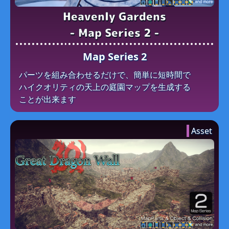
Heavenly Gardens
- Map Series 2 -
Map Series 2
パーツを​組み合わせるだけで、​簡単に​短時間で​
ハイクオリティの​天上の​庭園マップを​生成する​
ことが​出来ます
Asset