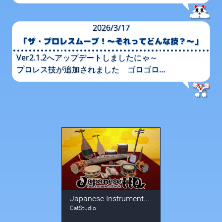
2026/3/17
「ザ・プロレスムーブ！​～それって​どんな​技？​～」
Ver2.1.2へ​アップデートしましたに​ゃ～
プロレス技が​追加されました ゴロゴロ…